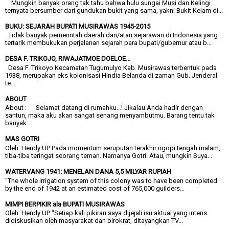
Mungkin banyak orang tak tahu bahwa hulu sungai Musi dan Kelingi
ternyata bersumber dari gundukan bukit yang sama, yakni Bukit Kelam di...
BUKU: SEJARAH BUPATI MUSIRAWAS 1945-2015
Tidak banyak pemerintah daerah dan/atau sejarawan di Indonesia yang
tertarik membukukan perjalanan sejarah para bupati/gubernur atau b...
DESA F. TRIKOJO, RIWAJATMOE DOELOE...
Desa F. Trikoyo Kecamatan Tugumulyo Kab. Musirawas terbentuk pada
1938, merupakan eks kolonisasi Hindia Belanda di zaman Gub. Jenderal
te...
ABOUT
About : Selamat datang di rumahku…! Jikalau Anda hadir dengan
santun, maka aku akan sangat senang menyambutmu. Barang tentu tak
banyak...
MAS GOTRI
Oleh: Hendy UP Pada momentum seruputan terakhir ngopi tengah malam,
tiba-tiba teringat seorang teman. Namanya Gotri. Atau, mungkin Suya...
WATERVANG 1941: MENELAN DANA 5,5 MILYAR RUPIAH
"The whole irrigation system of this colony was to have been completed
by the end of 1942 at an estimated cost of 765,000 guilders...
MIMPI BERPIKIR ala BUPATI MUSIRAWAS
Oleh: Hendy UP “Setiap kali pikiran saya dijejali isu aktual yang intens
didiskusikan oleh masyarakat dan birokrat, ditayangkan TV...