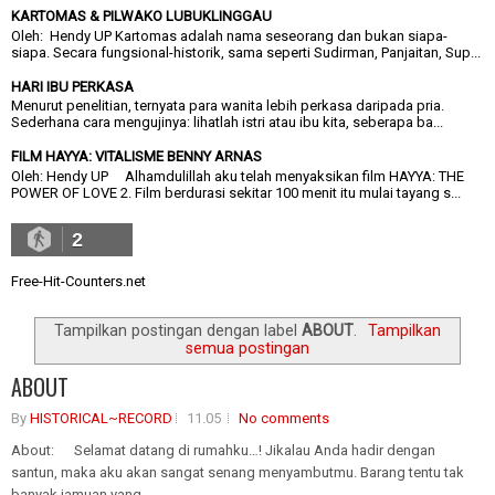
KARTOMAS & PILWAKO LUBUKLINGGAU
Oleh: Hendy UP Kartomas adalah nama seseorang dan bukan siapa-
siapa. Secara fungsional-historik, sama seperti Sudirman, Panjaitan, Sup...
HARI IBU PERKASA
Menurut penelitian, ternyata para wanita lebih perkasa daripada pria.
Sederhana cara mengujinya: lihatlah istri atau ibu kita, seberapa ba...
FILM HAYYA: VITALISME BENNY ARNAS
Oleh: Hendy UP Alhamdulillah aku telah menyaksikan film HAYYA: THE
POWER OF LOVE 2. Film berdurasi sekitar 100 menit itu mulai tayang s...
2
Free-Hit-Counters.net
Tampilkan postingan dengan label
ABOUT
.
Tampilkan
semua postingan
ABOUT
By
HISTORICAL~RECORD
11.05
No comments
About: Selamat datang di rumahku…! Jikalau Anda hadir dengan
santun, maka aku akan sangat senang menyambutmu. Barang tentu tak
banyak jamuan yang....