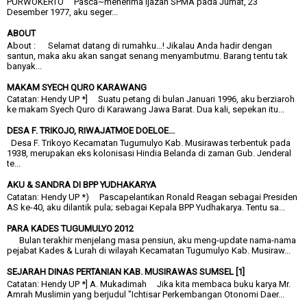
PURWOKERTO Pasca~menerima ijazah SPMA pada Jumat, 23
Desember 1977, aku seger...
ABOUT
About : Selamat datang di rumahku…! Jikalau Anda hadir dengan
santun, maka aku akan sangat senang menyambutmu. Barang tentu tak
banyak...
MAKAM SYECH QURO KARAWANG
Catatan: Hendy UP *] Suatu petang di bulan Januari 1996, aku berziaroh
ke makam Syech Quro di Karawang Jawa Barat. Dua kali, sepekan itu...
DESA F. TRIKOJO, RIWAJATMOE DOELOE...
Desa F. Trikoyo Kecamatan Tugumulyo Kab. Musirawas terbentuk pada
1938, merupakan eks kolonisasi Hindia Belanda di zaman Gub. Jenderal
te...
AKU & SANDRA DI BPP YUDHAKARYA
Catatan: Hendy UP *) Pascapelantikan Ronald Reagan sebagai Presiden
AS ke-40, aku dilantik pula; sebagai Kepala BPP Yudhakarya. Tentu sa...
PARA KADES TUGUMULYO 2012
Bulan terakhir menjelang masa pensiun, aku meng-update nama-nama
pejabat Kades & Lurah di wilayah Kecamatan Tugumulyo Kab. Musiraw...
SEJARAH DINAS PERTANIAN KAB. MUSIRAWAS SUMSEL [1]
Catatan: Hendy UP *] A. Mukadimah Jika kita membaca buku karya Mr.
Amrah Muslimin yang berjudul "Ichtisar Perkembangan Otonomi Daer...