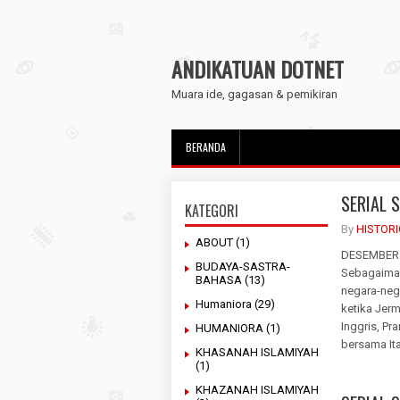
ANDIKATUAN DOTNET
Muara ide, gagasan & pemikiran
BERANDA
SERIAL 
KATEGORI
By
HISTOR
ABOUT
(1)
DESEMBER:
BUDAYA-SASTRA-
Sebagaimana
BAHASA
(13)
negara-neg
Humaniora
(29)
ketika Jer
Inggris, Pr
HUMANIORA
(1)
bersama Ita
KHASANAH ISLAMIYAH
(1)
KHAZANAH ISLAMIYAH