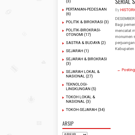
SERIAL 
(3)
PERTANIAN-PEDESAAN
By
HISTOR
(6)
DESEMBER:
POLITIK & BIROKRASI
(3)
Bagi pemerh
POLITIK-BIROKRASI-
mencatat 
OTONOMI
(17)
monumen sa
SASTRA & BUDAYA
(2)
perjuangan
Kabupaten 
SEJARAH
(1)
SEJARAH & BIROKRASI
(3)
← Posting
SEJARAH LOKAL &
NASIONAL
(27)
TEKNOLOGI-
LINGKUNGAN
(5)
TOKOH LOKAL &
NASIONAL
(3)
TOKOH-SEJARAH
(34)
ARSIP