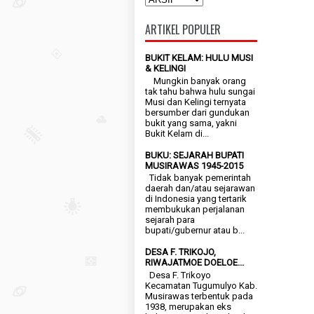
ARTIKEL POPULER
BUKIT KELAM: HULU MUSI
& KELINGI
Mungkin banyak orang
tak tahu bahwa hulu sungai
Musi dan Kelingi ternyata
bersumber dari gundukan
bukit yang sama, yakni
Bukit Kelam di...
BUKU: SEJARAH BUPATI
MUSIRAWAS 1945-2015
Tidak banyak pemerintah
daerah dan/atau sejarawan
di Indonesia yang tertarik
membukukan perjalanan
sejarah para
bupati/gubernur atau b...
DESA F. TRIKOJO,
RIWAJATMOE DOELOE...
Desa F. Trikoyo
Kecamatan Tugumulyo Kab.
Musirawas terbentuk pada
1938, merupakan eks