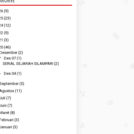
ARCHIVE
26
(9)
25
(23)
24
(12)
22
(9)
21
(3)
20
(46)
Desember
(2)
▼
Des 07
(1)
SERIAL SEJARAH SILAMPARI (2)
►
Des 04
(1)
September
(5)
Agustus
(11)
Juli
(7)
Juni
(7)
Maret
(8)
Februari
(3)
Januari
(3)