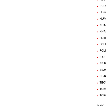
BUD
Hum
HUM
KHA
KHA
PER
POLI
POL
SAS
SEJ
SEJ
SEJ
TEK
TOK
TOK