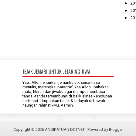
►
20
►
20
►
20
JEJAK JEMARI UNTUK JEJARING JIWA
Yaa.. Alloh lenturkan jemariku utk senantiasa
menulis, merangkai paragraf. Yaa Alloh.. bukakan
mata, fikiran dan jiwaku agar mampu membaca
tanda~tanda tersembunyi di balik alinea kehidupan
hari~hari. Limpahkan taufik & hidayah di bawah
naungan rahmat~Mu. Aamiin.
Copyright ©
2026
ANDIKATUAN DOTNET
| Powered by
Blogger