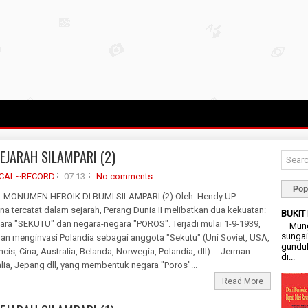
SEJARAH SILAMPARI (2)
ICAL~RECORD
07.13
No comments
Pop
 MONUMEN HEROIK DI BUMI SILAMPARI (2) Oleh: Hendy UP
 tercatat dalam sejarah, Perang Dunia II melibatkan dua kekuatan:
BUKIT
ara "SEKUTU" dan negara-negara "POROS". Terjadi mulai 1-9-1939,
Mungk
sungai
man menginvasi Polandia sebagai anggota "Sekutu" (Uni Soviet, USA,
gunduk
ancis, Cina, Australia, Belanda, Norwegia, Polandia, dll). Jerman
di...
lia, Jepang dll, yang membentuk negara "Poros"...
Read More