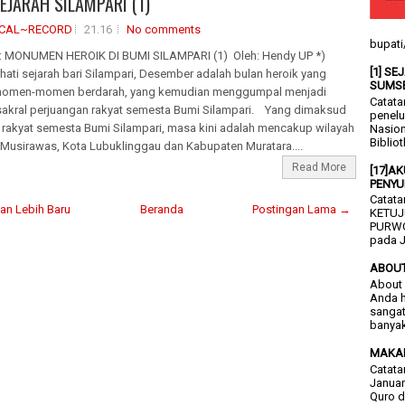
SEJARAH SILAMPARI (1)
ICAL~RECORD
21.16
No comments
bupati
 MONUMEN HEROIK DI BUMI SILAMPARI (1) Oleh: Hendy UP *)
[1] S
ati sejarah bari Silampari, Desember adalah bulan heroik yang
SUMS
momen-momen berdarah, yang kemudian menggumpal menjadi
Catata
kral perjuangan rakyat semesta Bumi Silampari. Yang dimaksud
penelu
 rakyat semesta Bumi Silampari, masa kini adalah mencakup wilayah
Nasion
Bibliot
Musirawas, Kota Lubuklinggau dan Kabupaten Muratara....
Read More
[17]A
PENYU
Catata
an Lebih Baru
Beranda
Postingan Lama →
KETUJ
PURWO
pada J
ABOU
About 
Anda h
sangat
banyak
MAKA
Catata
Januar
Quro d