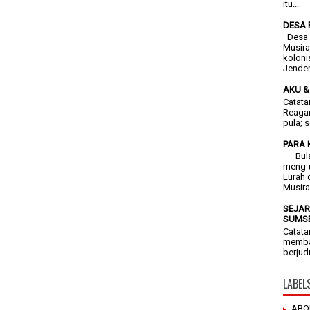
itu...
DESA 
Desa F
Musira
koloni
Jendera
AKU &
Catata
Reagan
pula; 
PARA 
Bulan 
meng-
Lurah 
Musira
SEJAR
SUMSE
Catata
membac
berjud
LABEL
ABO