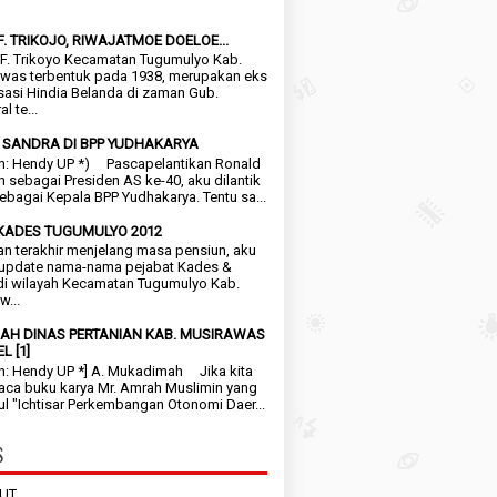
F. TRIKOJO, RIWAJATMOE DOELOE...
. Trikoyo Kecamatan Tugumulyo Kab.
was terbentuk pada 1938, merupakan eks
sasi Hindia Belanda di zaman Gub.
l te...
 SANDRA DI BPP YUDHAKARYA
n: Hendy UP *) Pascapelantikan Ronald
 sebagai Presiden AS ke-40, aku dilantik
sebagai Kepala BPP Yudhakarya. Tentu sa...
KADES TUGUMULYO 2012
terakhir menjelang masa pensiun, aku
update nama-nama pejabat Kades &
di wilayah Kecamatan Tugumulyo Kab.
w...
AH DINAS PERTANIAN KAB. MUSIRAWAS
L [1]
n: Hendy UP *] A. Mukadimah Jika kita
a buku karya Mr. Amrah Muslimin yang
ul "Ichtisar Perkembangan Otonomi Daer...
S
UT