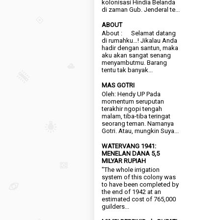
kolonisasi Hindia Belanda
di zaman Gub. Jenderal te...
ABOUT
About : Selamat datang
di rumahku…! Jikalau Anda
hadir dengan santun, maka
aku akan sangat senang
menyambutmu. Barang
tentu tak banyak...
MAS GOTRI
Oleh: Hendy UP Pada
momentum seruputan
terakhir ngopi tengah
malam, tiba-tiba teringat
seorang teman. Namanya
Gotri. Atau, mungkin Suya...
WATERVANG 1941:
MENELAN DANA 5,5
MILYAR RUPIAH
"The whole irrigation
system of this colony was
to have been completed by
the end of 1942 at an
estimated cost of 765,000
guilders...