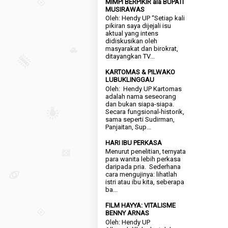
MIMPI BERPIKIR ala BUPATI
MUSIRAWAS
Oleh: Hendy UP “Setiap kali
pikiran saya dijejali isu
aktual yang intens
didiskusikan oleh
masyarakat dan birokrat,
ditayangkan TV...
KARTOMAS & PILWAKO
LUBUKLINGGAU
Oleh: Hendy UP Kartomas
adalah nama seseorang
dan bukan siapa-siapa.
Secara fungsional-historik,
sama seperti Sudirman,
Panjaitan, Sup...
HARI IBU PERKASA
Menurut penelitian, ternyata
para wanita lebih perkasa
daripada pria. Sederhana
cara mengujinya: lihatlah
istri atau ibu kita, seberapa
ba...
FILM HAYYA: VITALISME
BENNY ARNAS
Oleh: Hendy UP