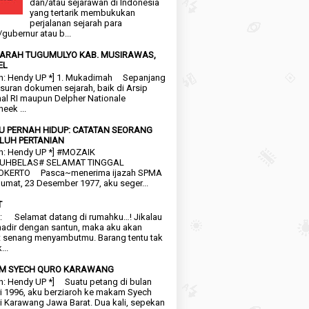
dan/atau sejarawan di Indonesia
yang tertarik membukukan
perjalanan sejarah para
/gubernur atau b...
EJARAH TUGUMULYO KAB. MUSIRAWAS,
EL
n: Hendy UP *] 1. Mukadimah Sepanjang
suran dokumen sejarah, baik di Arsip
al RI maupun Delpher Nationale
heek ...
KU PERNAH HIDUP: CATATAN SEORANG
LUH PERTANIAN
n: Hendy UP *] #MOZAIK
UHBELAS# SELAMAT TINGGAL
KERTO Pasca~menerima ijazah SPMA
umat, 23 Desember 1977, aku seger...
T
: Selamat datang di rumahku…! Jikalau
adir dengan santun, maka aku akan
 senang menyambutmu. Barang tentu tak
...
M SYECH QURO KARAWANG
n: Hendy UP *] Suatu petang di bulan
i 1996, aku berziaroh ke makam Syech
i Karawang Jawa Barat. Dua kali, sepekan