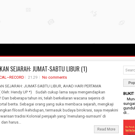
KAN SEJARAH: JUMAT-SABTU LIBUR (1)
ICAL~RECORD
21.29
No comments
Pop
N SEJARAH: JUMAT-SABTU LIBUR, AHAD HARI PERTAMA
 Oleh: Hendy UP *) Sudah cukup lama saya mengendapkan
BUKIT
! Dan beberapa tahun ini, telah berkeliaran wacana sejenis di
Mungk
sungai
ortal berita. Sebagai orang yang suka membaca sejarah, mengkaji
gunduk
ngkan filosofi kehidupan, termasuk budaya birokrasi, saya meyakini
di...
warisan tradisi Kolonial penjajah yang 'menulang-sumsum' di
dan harus...
Read More