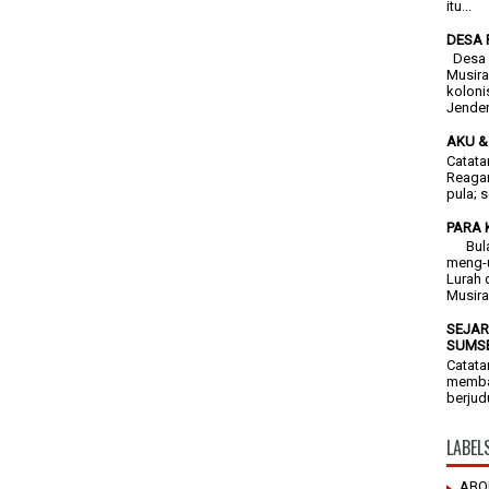
itu...
DESA 
Desa F
Musira
koloni
Jendera
AKU &
Catata
Reagan
pula; 
PARA 
Bulan 
meng-
Lurah 
Musira
SEJAR
SUMSE
Catata
membac
berjud
LABEL
ABO