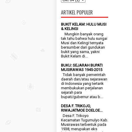
ARTIKEL POPULER
BUKIT KELAM: HULU MUSI
& KELINGI
Mungkin banyak orang
tak tahu bahwa hulu sungai
Musi dan Kelingi ternyata
bersumber dari gundukan
bukit yang sama, yakni
Bukit Kelam di...
BUKU: SEJARAH BUPATI
MUSIRAWAS 1945-2015
Tidak banyak pemerintah
daerah dan/atau sejarawan
di Indonesia yang tertarik
membukukan perjalanan
sejarah para
bupati/gubernur atau b...
DESA F. TRIKOJO,
RIWAJATMOE DOELOE...
Desa F. Trikoyo
Kecamatan Tugumulyo Kab.
Musirawas terbentuk pada
1938, merupakan eks