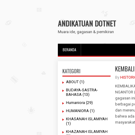
ANDIKATUAN DOTNET
Muara ide, gagasan & pemikiran
BERANDA
KEMBALI
KATEGORI
By
HISTOR
ABOUT
(1)
KEMBALIKA
BUDAYA-SASTRA-
NGANTOR (
BAHASA
(13)
gagasan ini
Humaniora
(29)
berbagai p
dan merenu
HUMANIORA
(1)
bahwa ada 
KHASANAH ISLAMIYAH
masyarakat 
(1)
KHAZANAH ISLAMIYAH