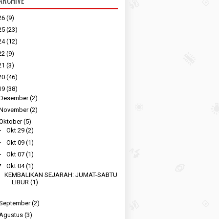
ARCHIVE
26
(9)
25
(23)
24
(12)
22
(9)
21
(3)
20
(46)
19
(38)
Desember
(2)
November
(2)
Oktober
(5)
►
Okt 29
(2)
►
Okt 09
(1)
►
Okt 07
(1)
▼
Okt 04
(1)
KEMBALIKAN SEJARAH: JUMAT-SABTU
LIBUR (1)
September
(2)
Agustus
(3)