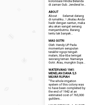
kolonisasi Hindia Belanda
di zaman Gub. Jenderal te...
ABOUT
About : Selamat datang
di rumahku…! Jikalau Anda
hadir dengan santun, maka
aku akan sangat senang
menyambutmu. Barang
tentu tak banyak...
MAS GOTRI
Oleh: Hendy UP Pada
momentum seruputan
terakhir ngopi tengah
malam, tiba-tiba teringat
seorang teman. Namanya
Gotri. Atau, mungkin Suya...
WATERVANG 1941:
MENELAN DANA 5,5
MILYAR RUPIAH
"The whole irrigation
system of this colony was
to have been completed by
the end of 1942 at an
estimated cost of 765,000
guilders...