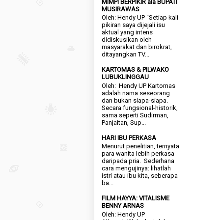
MIMPI BERPIKIR ala BUPATI
MUSIRAWAS
Oleh: Hendy UP “Setiap kali
pikiran saya dijejali isu
aktual yang intens
didiskusikan oleh
masyarakat dan birokrat,
ditayangkan TV...
KARTOMAS & PILWAKO
LUBUKLINGGAU
Oleh: Hendy UP Kartomas
adalah nama seseorang
dan bukan siapa-siapa.
Secara fungsional-historik,
sama seperti Sudirman,
Panjaitan, Sup...
HARI IBU PERKASA
Menurut penelitian, ternyata
para wanita lebih perkasa
daripada pria. Sederhana
cara mengujinya: lihatlah
istri atau ibu kita, seberapa
ba...
FILM HAYYA: VITALISME
BENNY ARNAS
Oleh: Hendy UP