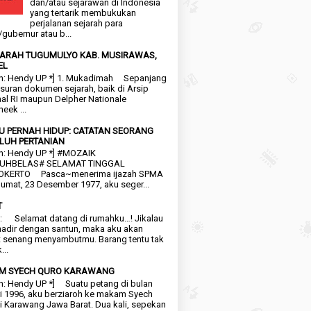
dan/atau sejarawan di Indonesia
yang tertarik membukukan
perjalanan sejarah para
/gubernur atau b...
EJARAH TUGUMULYO KAB. MUSIRAWAS,
EL
n: Hendy UP *] 1. Mukadimah Sepanjang
suran dokumen sejarah, baik di Arsip
al RI maupun Delpher Nationale
heek ...
KU PERNAH HIDUP: CATATAN SEORANG
LUH PERTANIAN
n: Hendy UP *] #MOZAIK
UHBELAS# SELAMAT TINGGAL
KERTO Pasca~menerima ijazah SPMA
umat, 23 Desember 1977, aku seger...
T
: Selamat datang di rumahku…! Jikalau
adir dengan santun, maka aku akan
 senang menyambutmu. Barang tentu tak
...
M SYECH QURO KARAWANG
n: Hendy UP *] Suatu petang di bulan
i 1996, aku berziaroh ke makam Syech
i Karawang Jawa Barat. Dua kali, sepekan