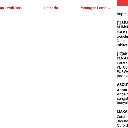
an Lebih Baru
Beranda
Postingan Lama →
bupati
[1] S
SUMS
Catata
penelu
Nasion
Bibliot
[17]A
PENYU
Catata
KETUJ
PURWO
pada J
ABOU
About 
Anda h
sangat
banyak
MAKA
Catata
Januar
Quro d