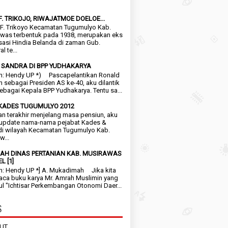
F. TRIKOJO, RIWAJATMOE DOELOE...
. Trikoyo Kecamatan Tugumulyo Kab.
was terbentuk pada 1938, merupakan eks
sasi Hindia Belanda di zaman Gub.
l te...
 SANDRA DI BPP YUDHAKARYA
n: Hendy UP *) Pascapelantikan Ronald
 sebagai Presiden AS ke-40, aku dilantik
sebagai Kepala BPP Yudhakarya. Tentu sa...
KADES TUGUMULYO 2012
terakhir menjelang masa pensiun, aku
update nama-nama pejabat Kades &
di wilayah Kecamatan Tugumulyo Kab.
w...
AH DINAS PERTANIAN KAB. MUSIRAWAS
L [1]
n: Hendy UP *] A. Mukadimah Jika kita
a buku karya Mr. Amrah Muslimin yang
ul "Ichtisar Perkembangan Otonomi Daer...
S
UT