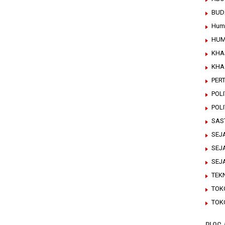
BUD
Hum
HUM
KHA
KHA
PER
POLI
POL
SAS
SEJ
SEJ
SEJ
TEK
TOK
TOK