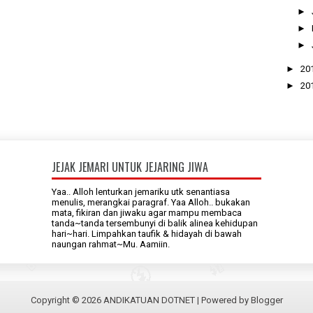
►
►
►
►
20
►
20
JEJAK JEMARI UNTUK JEJARING JIWA
Yaa.. Alloh lenturkan jemariku utk senantiasa
menulis, merangkai paragraf. Yaa Alloh.. bukakan
mata, fikiran dan jiwaku agar mampu membaca
tanda~tanda tersembunyi di balik alinea kehidupan
hari~hari. Limpahkan taufik & hidayah di bawah
naungan rahmat~Mu. Aamiin.
Copyright ©
2026
ANDIKATUAN DOTNET
| Powered by
Blogger