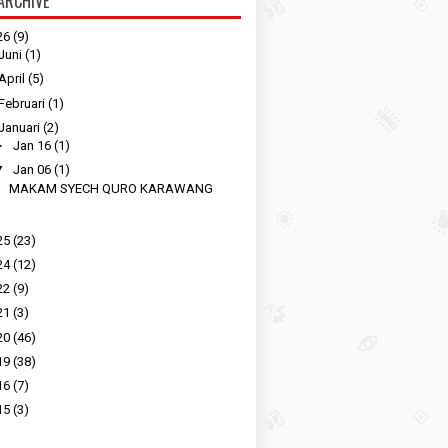
ARCHIVE
26
(9)
Juni
(1)
April
(5)
Februari
(1)
Januari
(2)
►
Jan 16
(1)
▼
Jan 06
(1)
MAKAM SYECH QURO KARAWANG
25
(23)
24
(12)
22
(9)
21
(3)
20
(46)
19
(38)
16
(7)
15
(3)