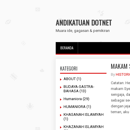
ANDIKATUAN DOTNET
Muara ide, gagasan & pemikiran
BERANDA
MAKAM 
KATEGORI
By
HISTOR
ABOUT
(1)
Catatan: He
BUDAYA-SASTRA-
makam Syec
BAHASA
(13)
sengaja, d
Humaniora
(29)
sebagai se
dengan jej
HUMANIORA
(1)
teman, aku 
KHASANAH ISLAMIYAH
(1)
KHAZANAH ISLAMIYAH