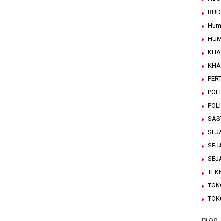
BUD
Hum
HUM
KHA
KHA
PER
POLI
POL
SAS
SEJ
SEJ
SEJ
TEK
TOK
TOK