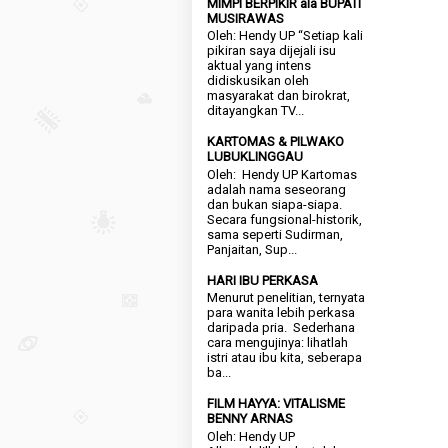
MIMPI BERPIKIR ala BUPATI
MUSIRAWAS
Oleh: Hendy UP “Setiap kali
pikiran saya dijejali isu
aktual yang intens
didiskusikan oleh
masyarakat dan birokrat,
ditayangkan TV...
KARTOMAS & PILWAKO
LUBUKLINGGAU
Oleh: Hendy UP Kartomas
adalah nama seseorang
dan bukan siapa-siapa.
Secara fungsional-historik,
sama seperti Sudirman,
Panjaitan, Sup...
HARI IBU PERKASA
Menurut penelitian, ternyata
para wanita lebih perkasa
daripada pria. Sederhana
cara mengujinya: lihatlah
istri atau ibu kita, seberapa
ba...
FILM HAYYA: VITALISME
BENNY ARNAS
Oleh: Hendy UP