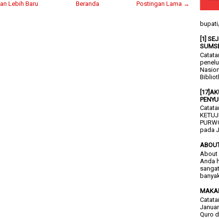
an Lebih Baru
Beranda
Postingan Lama →
bupati
[1] S
SUMS
Catata
penelu
Nasion
Bibliot
[17]A
PENYU
Catata
KETUJ
PURWO
pada J
ABOU
About 
Anda h
sangat
banyak
MAKA
Catata
Januar
Quro d