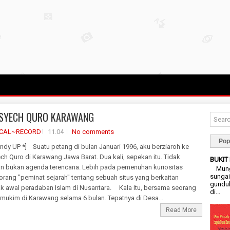
SYECH QURO KARAWANG
ICAL~RECORD
11.04
No comments
Pop
ndy UP *] Suatu petang di bulan Januari 1996, aku berziaroh ke
h Quro di Karawang Jawa Barat. Dua kali, sepekan itu. Tidak
BUKIT
an bukan agenda terencana. Lebih pada pemenuhan kuriositas
Mungk
sungai
orang "peminat sejarah" tentang sebuah situs yang berkaitan
gunduk
ak awal peradaban Islam di Nusantara. Kala itu, bersama seorang
di...
mukim di Karawang selama 6 bulan. Tepatnya di Desa...
Read More