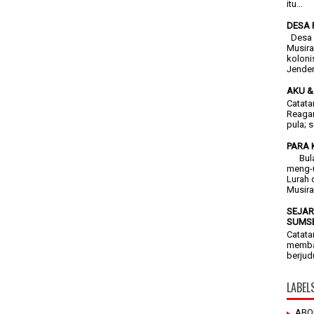
itu...
DESA 
Desa F
Musira
koloni
Jendera
AKU &
Catata
Reagan
pula; 
PARA 
Bulan 
meng-
Lurah 
Musira
SEJAR
SUMSE
Catata
membac
berjud
LABEL
ABO