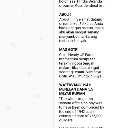
kolonisasi Hindia Belanda
di zaman Gub. Jenderal te...
ABOUT
About : Selamat datang
di rumahku…! Jikalau Anda
hadir dengan santun, maka
aku akan sangat senang
menyambutmu. Barang
tentu tak banyak...
MAS GOTRI
Oleh: Hendy UP Pada
momentum seruputan
terakhir ngopi tengah
malam, tiba-tiba teringat
seorang teman. Namanya
Gotri. Atau, mungkin Suya...
WATERVANG 1941:
MENELAN DANA 5,5
MILYAR RUPIAH
"The whole irrigation
system of this colony was
to have been completed by
the end of 1942 at an
estimated cost of 765,000
guilders...