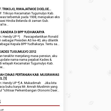
F. TRIKOJO, RIWAJATMOE DOELOE...
. Trikoyo Kecamatan Tugumulyo Kab.
was terbentuk pada 1938, merupakan eks
sasi Hindia Belanda di zaman Gub.
l te...
 SANDRA DI BPP YUDHAKARYA
n: Hendy UP *) Pascapelantikan Ronald
 sebagai Presiden AS ke-40, aku dilantik
sebagai Kepala BPP Yudhakarya. Tentu sa...
KADES TUGUMULYO 2012
terakhir menjelang masa pensiun, aku
update nama-nama pejabat Kades &
di wilayah Kecamatan Tugumulyo Kab.
w...
AH DINAS PERTANIAN KAB. MUSIRAWAS
L [1]
n: Hendy UP *] A. Mukadimah Jika kita
a buku karya Mr. Amrah Muslimin yang
ul "Ichtisar Perkembangan Otonomi Daer...
S
UT