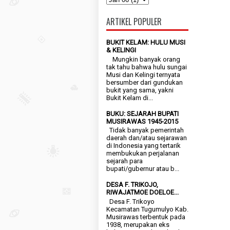
ARTIKEL POPULER
BUKIT KELAM: HULU MUSI
& KELINGI
Mungkin banyak orang
tak tahu bahwa hulu sungai
Musi dan Kelingi ternyata
bersumber dari gundukan
bukit yang sama, yakni
Bukit Kelam di...
BUKU: SEJARAH BUPATI
MUSIRAWAS 1945-2015
Tidak banyak pemerintah
daerah dan/atau sejarawan
di Indonesia yang tertarik
membukukan perjalanan
sejarah para
bupati/gubernur atau b...
DESA F. TRIKOJO,
RIWAJATMOE DOELOE...
Desa F. Trikoyo
Kecamatan Tugumulyo Kab.
Musirawas terbentuk pada
1938, merupakan eks