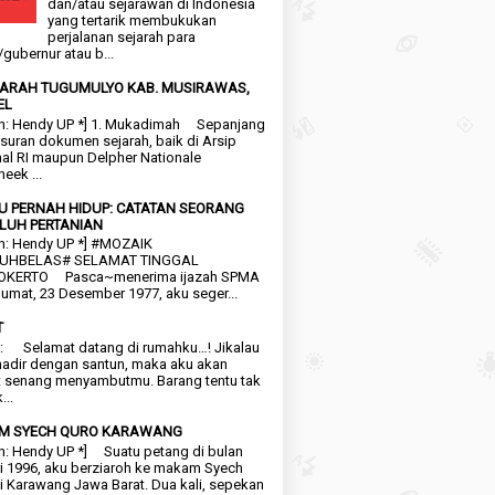
dan/atau sejarawan di Indonesia
yang tertarik membukukan
perjalanan sejarah para
/gubernur atau b...
EJARAH TUGUMULYO KAB. MUSIRAWAS,
EL
n: Hendy UP *] 1. Mukadimah Sepanjang
suran dokumen sejarah, baik di Arsip
al RI maupun Delpher Nationale
heek ...
KU PERNAH HIDUP: CATATAN SEORANG
LUH PERTANIAN
n: Hendy UP *] #MOZAIK
UHBELAS# SELAMAT TINGGAL
KERTO Pasca~menerima ijazah SPMA
umat, 23 Desember 1977, aku seger...
T
: Selamat datang di rumahku…! Jikalau
adir dengan santun, maka aku akan
 senang menyambutmu. Barang tentu tak
...
M SYECH QURO KARAWANG
n: Hendy UP *] Suatu petang di bulan
i 1996, aku berziaroh ke makam Syech
i Karawang Jawa Barat. Dua kali, sepekan