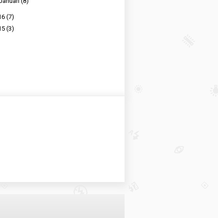
Januari
(8)
16
(7)
15
(3)