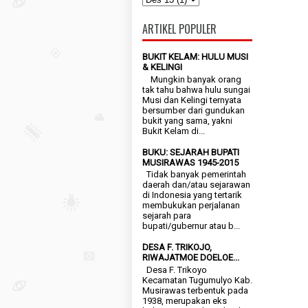
ARTIKEL POPULER
BUKIT KELAM: HULU MUSI
& KELINGI
Mungkin banyak orang
tak tahu bahwa hulu sungai
Musi dan Kelingi ternyata
bersumber dari gundukan
bukit yang sama, yakni
Bukit Kelam di...
BUKU: SEJARAH BUPATI
MUSIRAWAS 1945-2015
Tidak banyak pemerintah
daerah dan/atau sejarawan
di Indonesia yang tertarik
membukukan perjalanan
sejarah para
bupati/gubernur atau b...
DESA F. TRIKOJO,
RIWAJATMOE DOELOE...
Desa F. Trikoyo
Kecamatan Tugumulyo Kab.
Musirawas terbentuk pada
1938, merupakan eks