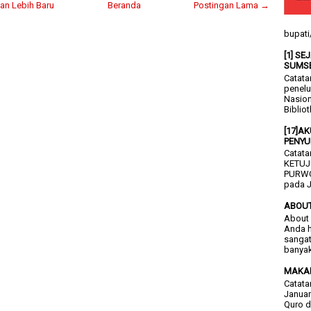
an Lebih Baru
Beranda
Postingan Lama →
bupati
[1] S
SUMS
Catata
penelu
Nasion
Bibliot
[17]A
PENYU
Catata
KETUJ
PURWO
pada J
ABOU
About 
Anda h
sangat
banyak
MAKA
Catata
Januar
Quro d