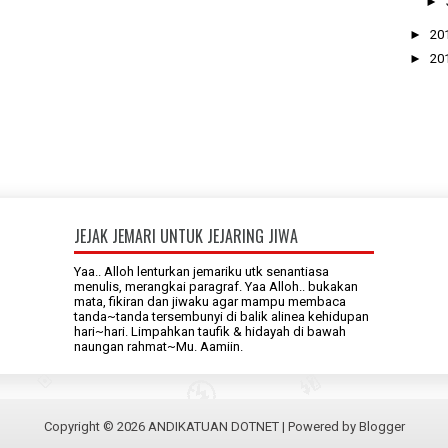
►
►
20
►
20
JEJAK JEMARI UNTUK JEJARING JIWA
Yaa.. Alloh lenturkan jemariku utk senantiasa
menulis, merangkai paragraf. Yaa Alloh.. bukakan
mata, fikiran dan jiwaku agar mampu membaca
tanda~tanda tersembunyi di balik alinea kehidupan
hari~hari. Limpahkan taufik & hidayah di bawah
naungan rahmat~Mu. Aamiin.
Copyright ©
2026
ANDIKATUAN DOTNET
| Powered by
Blogger