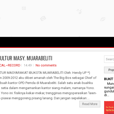
KULTUR MASY. MUARABELITI
ICAL~RECORD
14.49
No comments
Pop
LTUR MASYARAKAT IBUKOTA MUARABELITI Oleh: Hendy UP *)
un 2009-2012 aku diberi amanah oleh The Big-Bos sebagai Chief of
BUKIT
uah kantor OPD Pemda di Muarabeliti. Salah satu anak-buahku
Mungk
sungai
g setia dalam mengamankan kantor siang-malam, namanya Yono.
gunduk
Yono ini: fisiknya kekar-mekar, trengginas mengoperasikan 'lawn-
di...
 piawai menggoreng pisang lanang. Dan jangan sepelekan:...
Read More