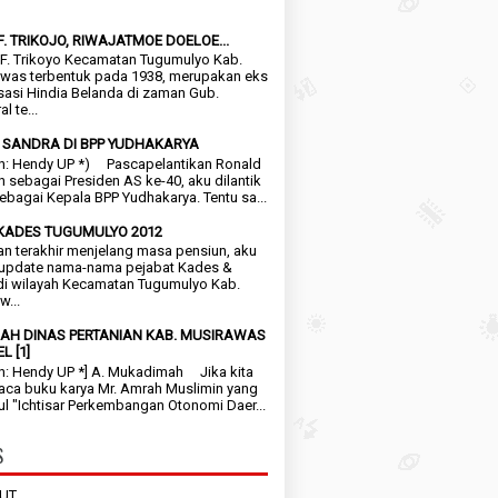
F. TRIKOJO, RIWAJATMOE DOELOE...
. Trikoyo Kecamatan Tugumulyo Kab.
was terbentuk pada 1938, merupakan eks
sasi Hindia Belanda di zaman Gub.
l te...
 SANDRA DI BPP YUDHAKARYA
n: Hendy UP *) Pascapelantikan Ronald
 sebagai Presiden AS ke-40, aku dilantik
sebagai Kepala BPP Yudhakarya. Tentu sa...
KADES TUGUMULYO 2012
terakhir menjelang masa pensiun, aku
update nama-nama pejabat Kades &
di wilayah Kecamatan Tugumulyo Kab.
w...
AH DINAS PERTANIAN KAB. MUSIRAWAS
L [1]
n: Hendy UP *] A. Mukadimah Jika kita
a buku karya Mr. Amrah Muslimin yang
ul "Ichtisar Perkembangan Otonomi Daer...
S
UT