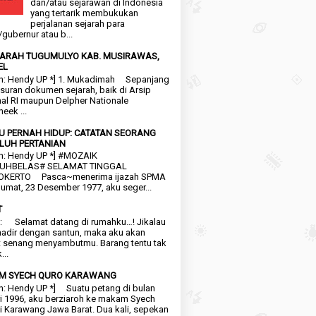
dan/atau sejarawan di Indonesia
yang tertarik membukukan
perjalanan sejarah para
/gubernur atau b...
EJARAH TUGUMULYO KAB. MUSIRAWAS,
EL
n: Hendy UP *] 1. Mukadimah Sepanjang
suran dokumen sejarah, baik di Arsip
al RI maupun Delpher Nationale
heek ...
KU PERNAH HIDUP: CATATAN SEORANG
LUH PERTANIAN
n: Hendy UP *] #MOZAIK
UHBELAS# SELAMAT TINGGAL
KERTO Pasca~menerima ijazah SPMA
umat, 23 Desember 1977, aku seger...
T
: Selamat datang di rumahku…! Jikalau
adir dengan santun, maka aku akan
 senang menyambutmu. Barang tentu tak
...
M SYECH QURO KARAWANG
n: Hendy UP *] Suatu petang di bulan
i 1996, aku berziaroh ke makam Syech
i Karawang Jawa Barat. Dua kali, sepekan