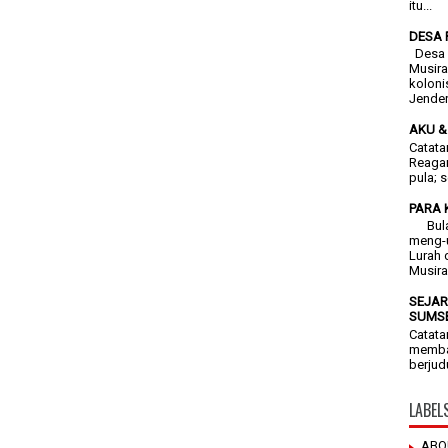
itu...
DESA 
Desa F
Musira
koloni
Jendera
AKU &
Catata
Reagan
pula; 
PARA 
Bulan 
meng-
Lurah 
Musira
SEJAR
SUMSE
Catata
membac
berjud
LABEL
ABO