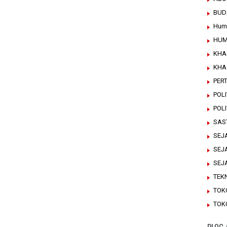
BUD
Hum
HUM
KHA
KHA
PER
POLI
POL
SAS
SEJ
SEJ
SEJ
TEK
TOK
TOK