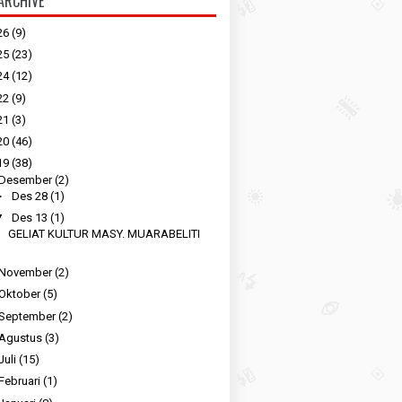
ARCHIVE
26
(9)
25
(23)
24
(12)
22
(9)
21
(3)
20
(46)
19
(38)
Desember
(2)
►
Des 28
(1)
▼
Des 13
(1)
GELIAT KULTUR MASY. MUARABELITI
November
(2)
Oktober
(5)
September
(2)
Agustus
(3)
Juli
(15)
Februari
(1)