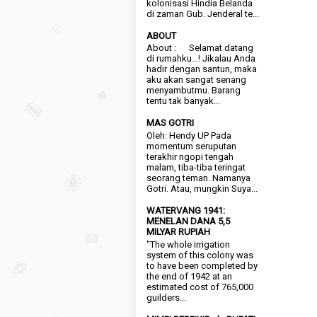
kolonisasi Hindia Belanda
di zaman Gub. Jenderal te...
ABOUT
About : Selamat datang
di rumahku…! Jikalau Anda
hadir dengan santun, maka
aku akan sangat senang
menyambutmu. Barang
tentu tak banyak...
MAS GOTRI
Oleh: Hendy UP Pada
momentum seruputan
terakhir ngopi tengah
malam, tiba-tiba teringat
seorang teman. Namanya
Gotri. Atau, mungkin Suya...
WATERVANG 1941:
MENELAN DANA 5,5
MILYAR RUPIAH
"The whole irrigation
system of this colony was
to have been completed by
the end of 1942 at an
estimated cost of 765,000
guilders...