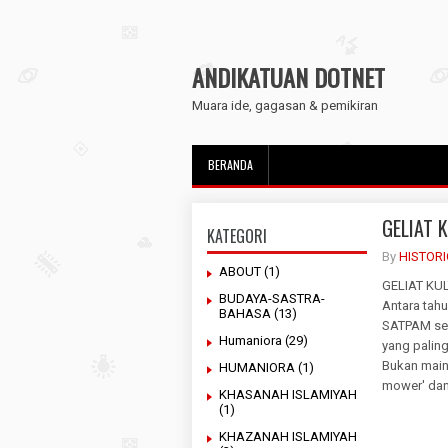
ANDIKATUAN DOTNET
Muara ide, gagasan & pemikiran
BERANDA
GELIAT 
KATEGORI
By
HISTOR
ABOUT
(1)
GELIAT KU
BUDAYA-SASTRA-
Antara tah
BAHASA
(13)
SATPAM seb
Humaniora
(29)
yang palin
Bukan main 
HUMANIORA
(1)
mower' dan
KHASANAH ISLAMIYAH
(1)
KHAZANAH ISLAMIYAH