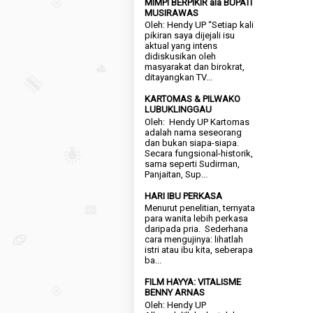
MIMPI BERPIKIR ala BUPATI
MUSIRAWAS
Oleh: Hendy UP “Setiap kali
pikiran saya dijejali isu
aktual yang intens
didiskusikan oleh
masyarakat dan birokrat,
ditayangkan TV...
KARTOMAS & PILWAKO
LUBUKLINGGAU
Oleh: Hendy UP Kartomas
adalah nama seseorang
dan bukan siapa-siapa.
Secara fungsional-historik,
sama seperti Sudirman,
Panjaitan, Sup...
HARI IBU PERKASA
Menurut penelitian, ternyata
para wanita lebih perkasa
daripada pria. Sederhana
cara mengujinya: lihatlah
istri atau ibu kita, seberapa
ba...
FILM HAYYA: VITALISME
BENNY ARNAS
Oleh: Hendy UP